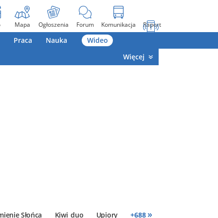
o
Mapa
Ogłoszenia
Forum
Komunikacja
Raport
Praca
Nauka
Wideo
Więcej
»
mienie Słońca
Kiwi_duo
Upiory
+
688