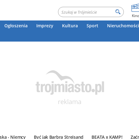
Kin
Ogłoszenia
Imprezy
Kultura
Sport
Nieruchomości
ska - Niemcy
Być jak Barbra Streisand
BEATA x KAMP!
Zać