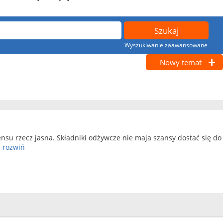
Wyszukiwanie zaawansowane
Nowy temat
su rzecz jasna. Składniki odżywcze nie maja szansy dostać się do w
.
rozwiń