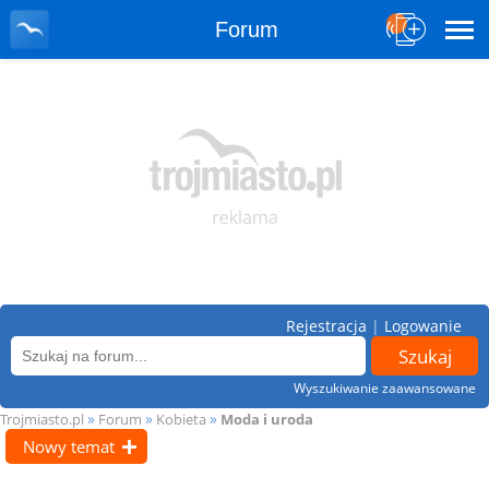
Forum
Rejestracja
|
Logowanie
Wyszukiwanie zaawansowane
»
»
»
Trojmiasto.pl
Forum
Kobieta
Moda i uroda
Nowy temat