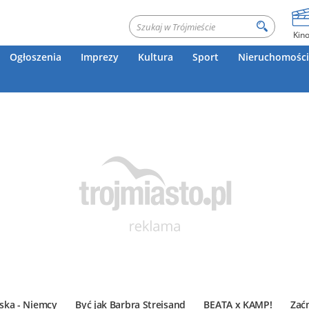
Kin
Ogłoszenia
Imprezy
Kultura
Sport
Nieruchomości
ska - Niemcy
Być jak Barbra Streisand
BEATA x KAMP!
Zać