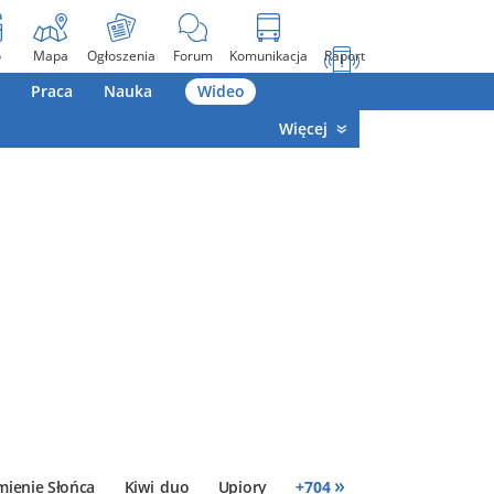
o
Mapa
Ogłoszenia
Forum
Komunikacja
Raport
Praca
Nauka
Wideo
Więcej
»
mienie Słońca
Kiwi_duo
Upiory
+
704