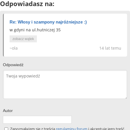
Odpowiadasz na:
Re: Włosy i szampony najróżniejsze :)
w gdyni na ul.hutniczej 35
zobacz wątek
~ola
14 lat temu
Odpowiedź
Autor
Zapoznała/em się z treścią
regulaminu forum
i akceptuję jego treść.