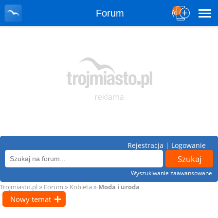
Forum
Rejestracja
|
Logowanie
Wyszukiwanie zaawansowane
»
»
»
Trojmiasto.pl
Forum
Kobieta
Moda i uroda
Nowy temat