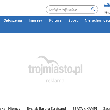
Kin
Ogłoszenia
Imprezy
Kultura
Sport
Nieruchomości
ska - Niemcy
Być jak Barbra Streisand
BEATA x KAMP!
Zać