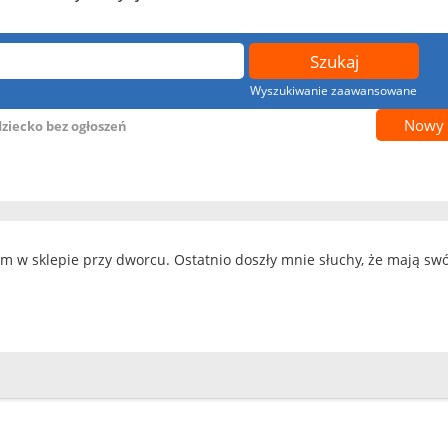
Wyszukiwanie zaawansowane
Nowy 
dziecko bez ogłoszeń
am w sklepie przy dworcu. Ostatnio doszły mnie słuchy, że mają sw