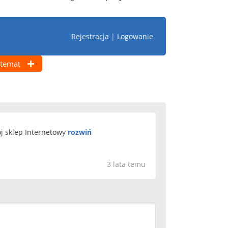
Rejestracja
|
Logowanie
temat
ój sklep Internetowy
rozwiń
3 lata temu