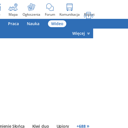
o
Mapa
Ogłoszenia
Forum
Komunikacja
Raport
Praca
Nauka
Wideo
Więcej
»
mienie Słońca
Kiwi_duo
Upiory
+
688