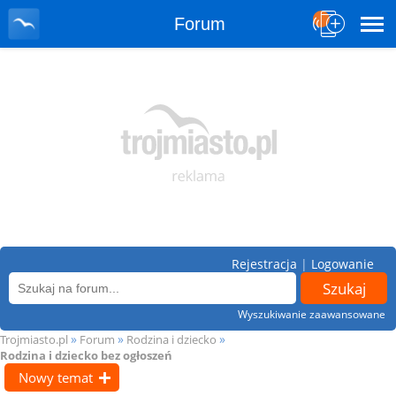
Forum
Rejestracja
|
Logowanie
Wyszukiwanie zaawansowane
»
»
»
Trojmiasto.pl
Forum
Rodzina i dziecko
Rodzina i dziecko bez ogłoszeń
Nowy temat