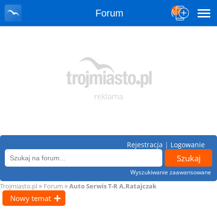
Forum
Rejestracja
|
Logowanie
Wyszukiwanie zaawansowane
»
»
Trojmiasto.pl
Forum
Auto Serwis T-R A.Ratajczak
Nowy temat