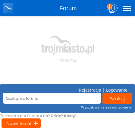
Forum
Rejestracja
|
Logowanie
Wyszukiwanie zaawansowane
»
»
Trojmiasto.pl
Forum
Co? Gdzie? Kiedy?
Nowy temat