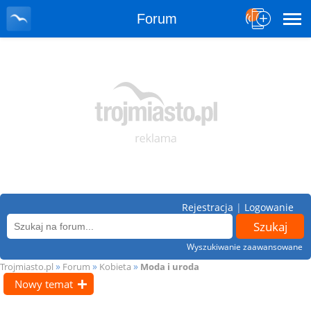
Forum
Rejestracja
|
Logowanie
Wyszukiwanie zaawansowane
»
»
»
Trojmiasto.pl
Forum
Kobieta
Moda i uroda
Nowy temat