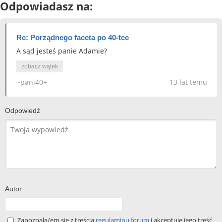
Odpowiadasz na:
Re: Porządnego faceta po 40-tce
A sąd jesteś panie Adamie?
zobacz wątek
~pani40+
13 lat temu
Odpowiedź
Autor
Zapoznała/em się z treścią
regulaminu forum
i akceptuję jego treść.