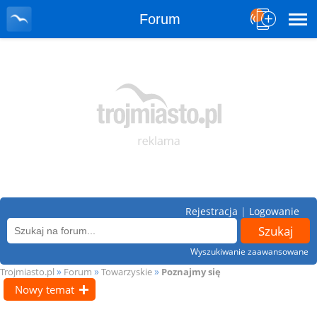
Forum
Rejestracja
|
Logowanie
Wyszukiwanie zaawansowane
»
»
»
Trojmiasto.pl
Forum
Towarzyskie
Poznajmy się
Nowy temat