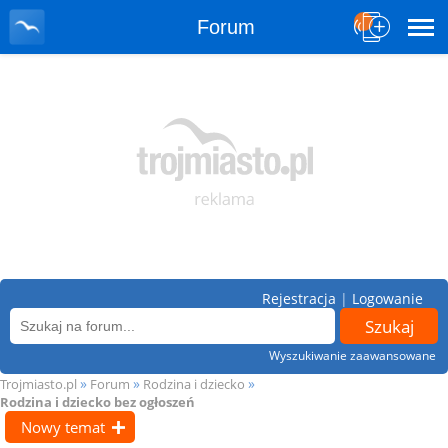
Forum
Rejestracja
|
Logowanie
Wyszukiwanie zaawansowane
»
»
»
Trojmiasto.pl
Forum
Rodzina i dziecko
Rodzina i dziecko bez ogłoszeń
Nowy temat