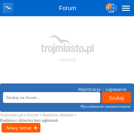
Forum
Rejestracja
|
Logowanie
Wyszukiwanie zaawansowane
»
»
»
Trojmiasto.pl
Forum
Rodzina i dziecko
Rodzina i dziecko bez ogłoszeń
Nowy temat