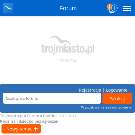
Forum
Rejestracja
|
Logowanie
Wyszukiwanie zaawansowane
»
»
»
Trojmiasto.pl
Forum
Rodzina i dziecko
Rodzina i dziecko bez ogłoszeń
Nowy temat