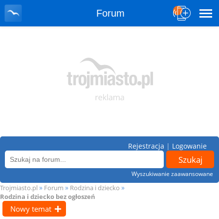
Forum
Rejestracja
|
Logowanie
Wyszukiwanie zaawansowane
»
»
»
Trojmiasto.pl
Forum
Rodzina i dziecko
Rodzina i dziecko bez ogłoszeń
Nowy temat