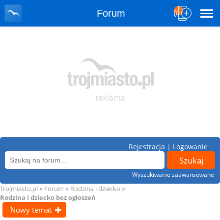
Forum
Rejestracja
|
Logowanie
Wyszukiwanie zaawansowane
»
»
»
Trojmiasto.pl
Forum
Rodzina i dziecko
Rodzina i dziecko bez ogłoszeń
Nowy temat