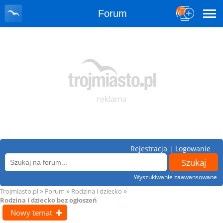
Forum
Rejestracja
|
Logowanie
Wyszukiwanie zaawansowane
»
»
»
Trojmiasto.pl
Forum
Rodzina i dziecko
Rodzina i dziecko bez ogłoszeń
Nowy temat