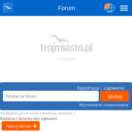
Forum
Rejestracja
|
Logowanie
Wyszukiwanie zaawansowane
»
»
»
Trojmiasto.pl
Forum
Rodzina i dziecko
Rodzina i dziecko bez ogłoszeń
Nowy temat