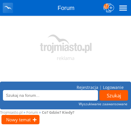
Forum
Rejestracja
|
Logowanie
Wyszukiwanie zaawansowane
»
»
Trojmiasto.pl
Forum
Co? Gdzie? Kiedy?
Nowy temat