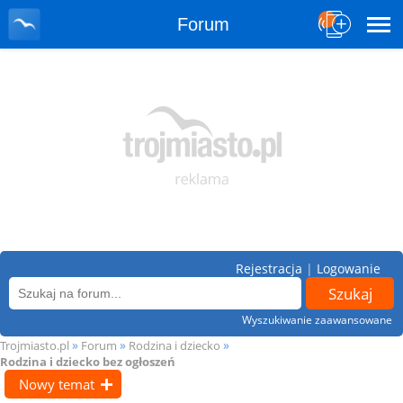
Forum
Rejestracja
|
Logowanie
Wyszukiwanie zaawansowane
»
»
»
Trojmiasto.pl
Forum
Rodzina i dziecko
Rodzina i dziecko bez ogłoszeń
Nowy temat