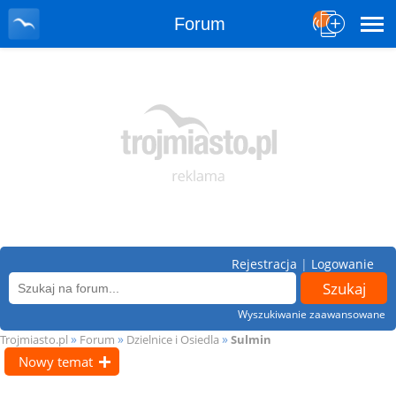
Forum
Rejestracja
|
Logowanie
Wyszukiwanie zaawansowane
»
»
»
Trojmiasto.pl
Forum
Dzielnice i Osiedla
Sulmin
Nowy temat