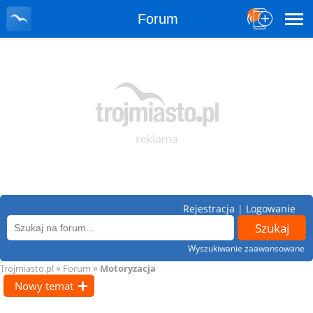
Forum
Rejestracja
|
Logowanie
Wyszukiwanie zaawansowane
»
»
Trojmiasto.pl
Forum
Motoryzacja
Nowy temat