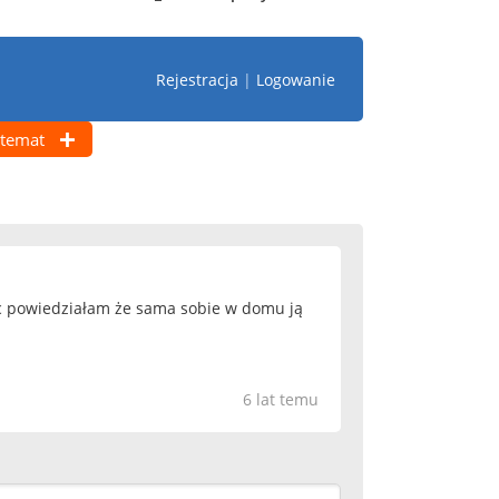
Rejestracja
|
Logowanie
temat
ięc powiedziałam że sama sobie w domu ją
6 lat temu