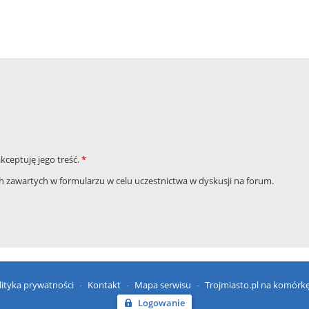
akceptuję jego treść.
*
zawartych w formularzu w celu uczestnictwa w dyskusji na forum.
lityka prywatności
Kontakt
Mapa serwisu
Trojmiasto.pl na komórk
Logowanie