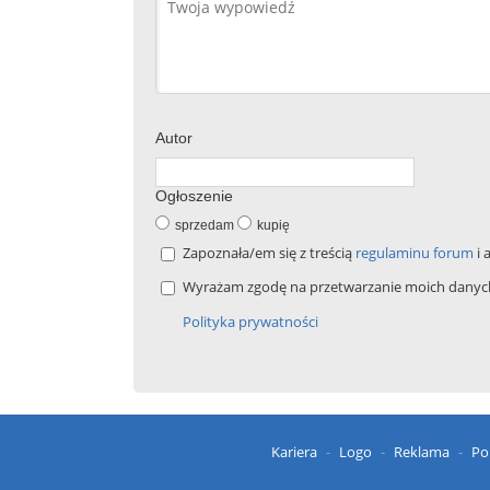
Autor
Ogłoszenie
sprzedam
kupię
Zapoznała/em się z treścią
regulaminu forum
i 
Wyrażam zgodę na przetwarzanie moich danych 
Polityka prywatności
Kariera
Logo
Reklama
Po