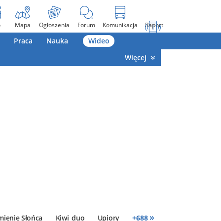
o
Mapa
Ogłoszenia
Forum
Komunikacja
Raport
Praca
Nauka
Wideo
Więcej
»
mienie Słońca
Kiwi_duo
Upiory
+
688