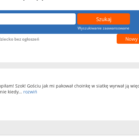
Wyszukiwanie zaawansowane
Nowy 
dziecko bez ogłoszeń
kupiłam! Szok! Gościu jak mi pakował choinkę w siatkę wyrwał ją w
nie kiedy...
rozwiń