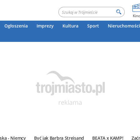
Kin
Ogłoszenia
Imprezy
Kultura
Sport
Nieruchomości
ska - Niemcy
Być jak Barbra Streisand
BEATA x KAMP!
Zać