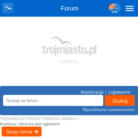
Forum
Rejestracja
|
Logowanie
Wyszukiwanie zaawansowane
»
»
»
Trojmiasto.pl
Forum
Rodzina i dziecko
Rodzina i dziecko bez ogłoszeń
Nowy temat