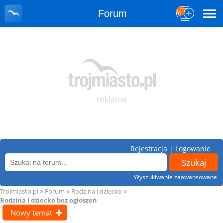
Forum
Rejestracja
|
Logowanie
Wyszukiwanie zaawansowane
»
»
»
Trojmiasto.pl
Forum
Rodzina i dziecko
Rodzina i dziecko bez ogłoszeń
Nowy temat