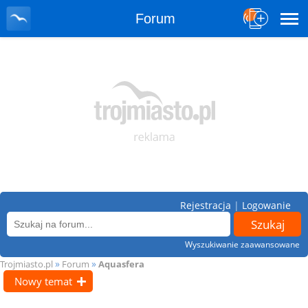
Forum
Rejestracja
|
Logowanie
Wyszukiwanie zaawansowane
»
»
Trojmiasto.pl
Forum
Aquasfera
Nowy temat