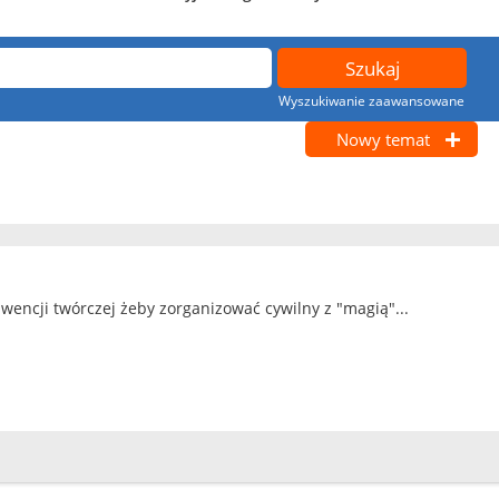
Wyszukiwanie zaawansowane
Nowy temat
wencji twórczej żeby zorganizować cywilny z "magią"...