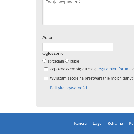
Autor
Ogłoszenie
sprzedam
kupię
Zapoznała/em się z treścią
regulaminu forum
i 
Wyrażam zgodę na przetwarzanie moich danych 
Polityka prywatności
Kariera
Logo
Reklama
Po