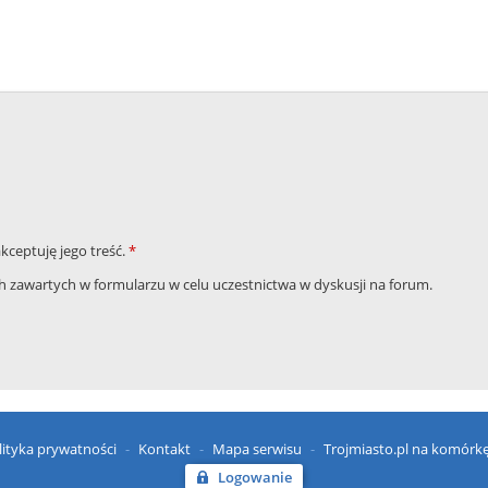
akceptuję jego treść.
*
zawartych w formularzu w celu uczestnictwa w dyskusji na forum.
lityka prywatności
Kontakt
Mapa serwisu
Trojmiasto.pl na komórk
Logowanie