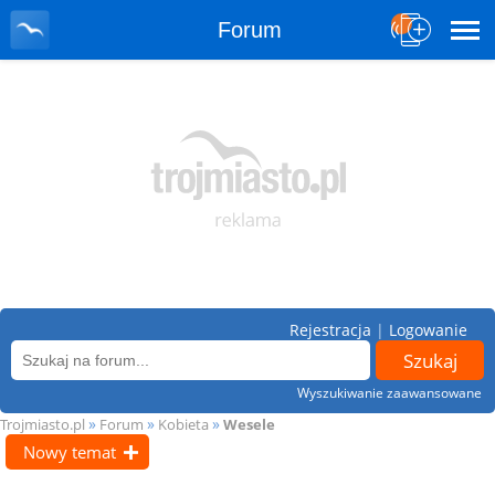
Forum
Rejestracja
|
Logowanie
Wyszukiwanie zaawansowane
»
»
»
Trojmiasto.pl
Forum
Kobieta
Wesele
Nowy temat