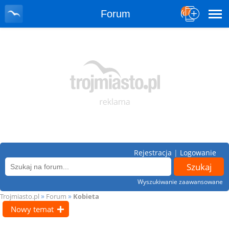
Forum
Rejestracja
|
Logowanie
Wyszukiwanie zaawansowane
»
»
Trojmiasto.pl
Forum
Kobieta
Nowy temat