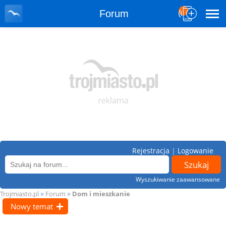
Forum
Rejestracja
|
Logowanie
Wyszukiwanie zaawansowane
»
»
Trojmiasto.pl
Forum
Dom i mieszkanie
Nowy temat