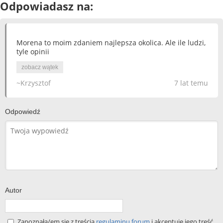
Odpowiadasz na:
Morena to moim zdaniem najlepsza okolica. Ale ile ludzi,
tyle opinii
zobacz wątek
~Krzysztof
7 lat temu
Odpowiedź
Autor
Zapoznała/em się z treścią
regulaminu forum
i akceptuję jego treść.