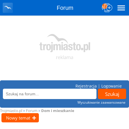
Forum
Rejestracja
|
Logowanie
Wyszukiwanie zaawansowane
»
»
Trojmiasto.pl
Forum
Dom i mieszkanie
Nowy temat