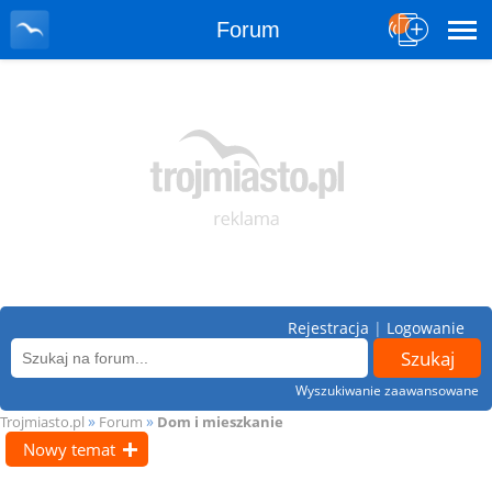
Forum
Rejestracja
|
Logowanie
Wyszukiwanie zaawansowane
»
»
Trojmiasto.pl
Forum
Dom i mieszkanie
Nowy temat