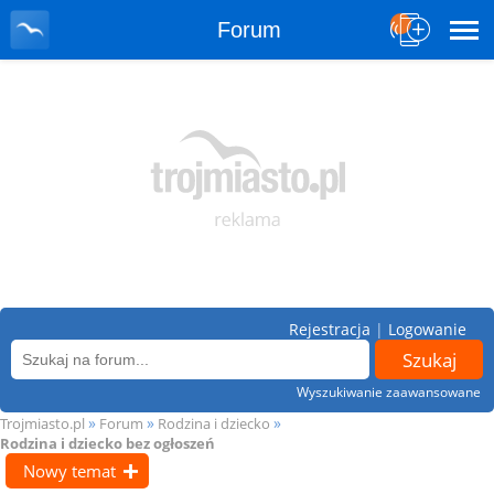
Forum
Rejestracja
|
Logowanie
Wyszukiwanie zaawansowane
»
»
»
Trojmiasto.pl
Forum
Rodzina i dziecko
Rodzina i dziecko bez ogłoszeń
Nowy temat