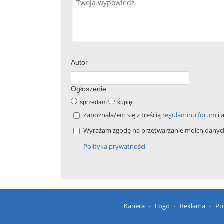
Autor
Ogłoszenie
sprzedam
kupię
Zapoznała/em się z treścią
regulaminu forum
i 
Wyrażam zgodę na przetwarzanie moich danych 
Polityka prywatności
Kariera
Logo
Reklama
Po