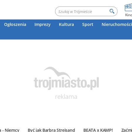
Kin
Ogłoszenia
Imprezy
Kultura
Sport
Nieruchomości
a - Niemcy
Być jak Barbra Streisand
BEATA x KAMP!
Zaćmi