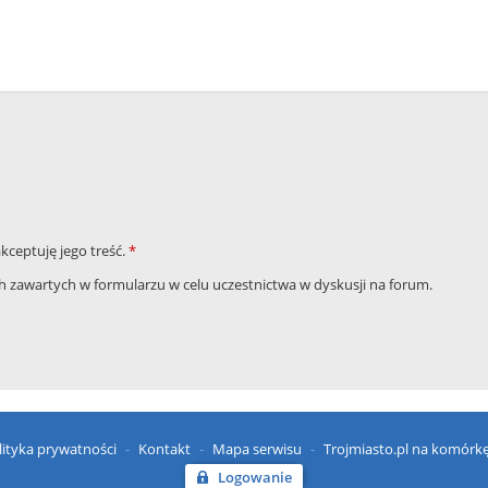
akceptuję jego treść.
*
zawartych w formularzu w celu uczestnictwa w dyskusji na forum.
lityka prywatności
Kontakt
Mapa serwisu
Trojmiasto.pl na komórk
Logowanie