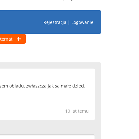
Rejestracja
|
Logowanie
temat
zem obiadu, zwłaszcza jak są małe dzieci,
10 lat temu