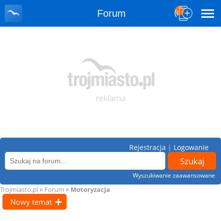
Forum
Rejestracja
|
Logowanie
Wyszukiwanie zaawansowane
»
»
Trojmiasto.pl
Forum
Motoryzacja
Nowy temat