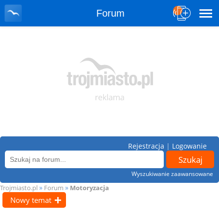
Forum
Rejestracja
|
Logowanie
Wyszukiwanie zaawansowane
»
»
Trojmiasto.pl
Forum
Motoryzacja
Nowy temat