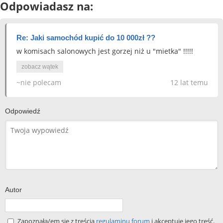
Odpowiadasz na:
Re: Jaki samochód kupić do 10 000zł ??
w komisach salonowych jest gorzej niż u "mietka" !!!!!
zobacz wątek
~nie polecam
12 lat temu
Odpowiedź
Autor
Zapoznała/em się z treścią
regulaminu forum
i akceptuję jego treść.