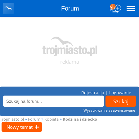
Forum
Rejestracja
|
Logowanie
Wyszukiwanie zaawansowane
»
»
»
Trojmiasto.pl
Forum
Kobieta
Rodzina i dziecko
Nowy temat