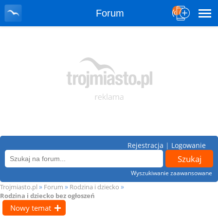
Forum
Rejestracja
|
Logowanie
Wyszukiwanie zaawansowane
»
»
»
Trojmiasto.pl
Forum
Rodzina i dziecko
Rodzina i dziecko bez ogłoszeń
Nowy temat