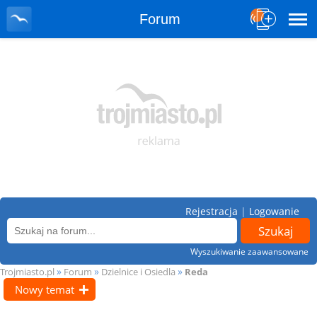
Forum
Rejestracja
|
Logowanie
Wyszukiwanie zaawansowane
»
»
»
Trojmiasto.pl
Forum
Dzielnice i Osiedla
Reda
Nowy temat