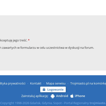
akceptuję jego treść.
*
zawartych w formularzu w celu uczestnictwa w dyskusji na forum.
lityka prywatności
Kontakt
Mapa serwisu
Trojmiasto.pl na komórk
Logowanie
Zainstaluj aplikację:
Android
iPhone
Copyright 1998-2026 Gdańsk, Gdynia, Sopot - Portal Regionalny
trojmiasto