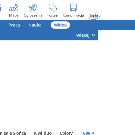
o
Mapa
Ogłoszenia
Forum
Komunikacja
Raport
Praca
Nauka
Wideo
Więcej
»
mienie Słońca
Kiwi_duo
Upiory
+
688