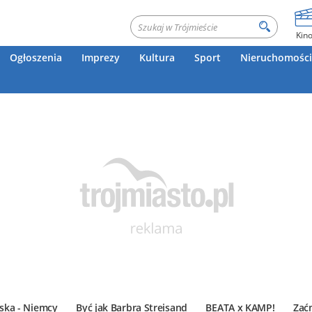
Kin
Ogłoszenia
Imprezy
Kultura
Sport
Nieruchomości
ska - Niemcy
Być jak Barbra Streisand
BEATA x KAMP!
Zać