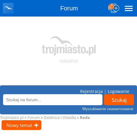
Forum
Rejestracja
|
Logowanie
Wyszukiwanie zaawansowane
»
»
»
Trojmiasto.pl
Forum
Dzielnice i Osiedla
Reda
Nowy temat