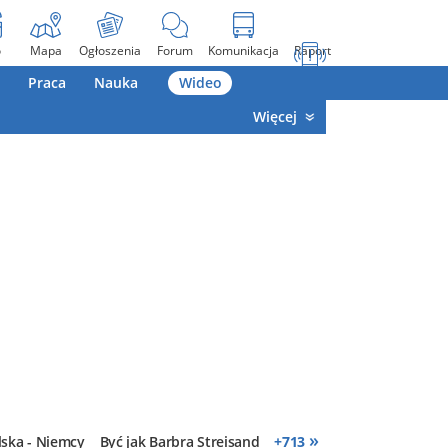
o
Mapa
Ogłoszenia
Forum
Komunikacja
Raport
Praca
Nauka
Wideo
Więcej
»
lska - Niemcy
Być jak Barbra Streisand
+
713