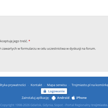
akceptuję jego treść.
*
zawartych w formularzu w celu uczestnictwa w dyskusji na forum.
lityka prywatności
Kontakt
Mapa serwisu
Trojmiasto.pl na komórk
Logowanie
Zainstaluj aplikację:
Android
iPhone
Copyright 1998-2026 Gdańsk, Gdynia, Sopot - Portal Regionalny
trojmiasto