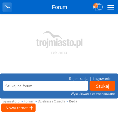
Forum
Rejestracja
|
Logowanie
Wyszukiwanie zaawansowane
»
»
»
Trojmiasto.pl
Forum
Dzielnice i Osiedla
Reda
Nowy temat