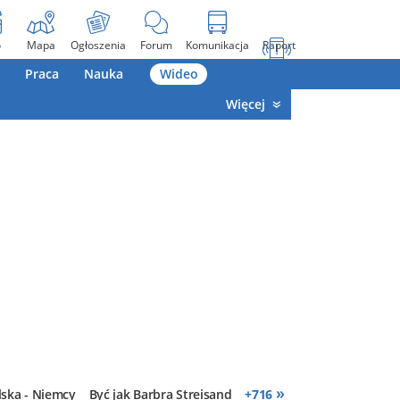
o
Mapa
Ogłoszenia
Forum
Komunikacja
Raport
Praca
Nauka
Wideo
Więcej
»
lska - Niemcy
Być jak Barbra Streisand
+
716