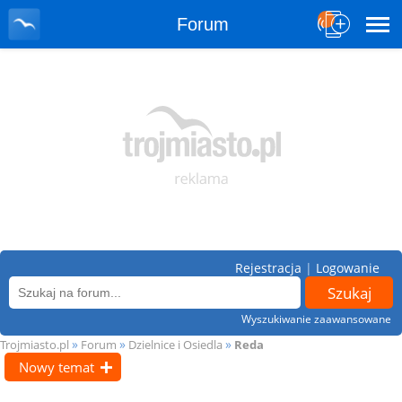
Forum
Rejestracja
|
Logowanie
Wyszukiwanie zaawansowane
»
»
»
Trojmiasto.pl
Forum
Dzielnice i Osiedla
Reda
Nowy temat