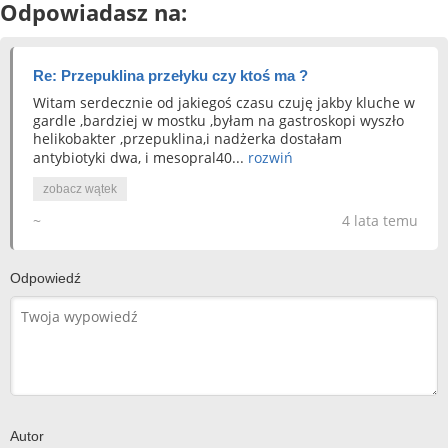
Odpowiadasz na:
Re: Przepuklina przełyku czy ktoś ma ?
Witam serdecznie od jakiegoś czasu czuję jakby kluche w
gardle ,bardziej w mostku ,byłam na gastroskopi wyszło
helikobakter ,przepuklina,i nadżerka dostałam
antybiotyki dwa, i mesopral40...
rozwiń
zobacz wątek
~
4 lata temu
Odpowiedź
Autor