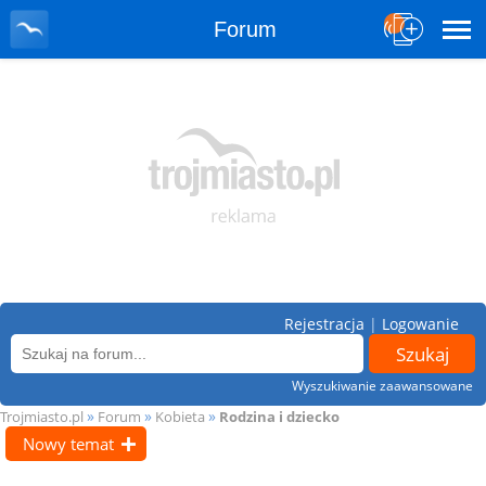
Forum
Rejestracja
|
Logowanie
Wyszukiwanie zaawansowane
»
»
»
Trojmiasto.pl
Forum
Kobieta
Rodzina i dziecko
Nowy temat