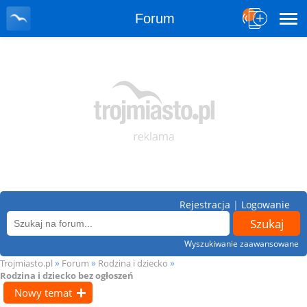
Forum
Rejestracja
|
Logowanie
Wyszukiwanie zaawansowane
»
»
»
Trojmiasto.pl
Forum
Rodzina i dziecko
Rodzina i dziecko bez ogłoszeń
Nowy temat