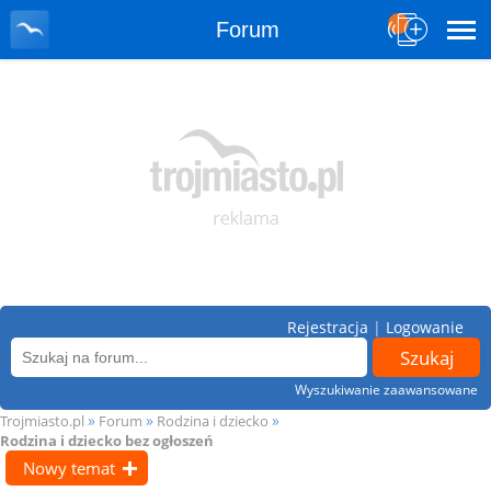
Forum
Rejestracja
|
Logowanie
Wyszukiwanie zaawansowane
»
»
»
Trojmiasto.pl
Forum
Rodzina i dziecko
Rodzina i dziecko bez ogłoszeń
Nowy temat