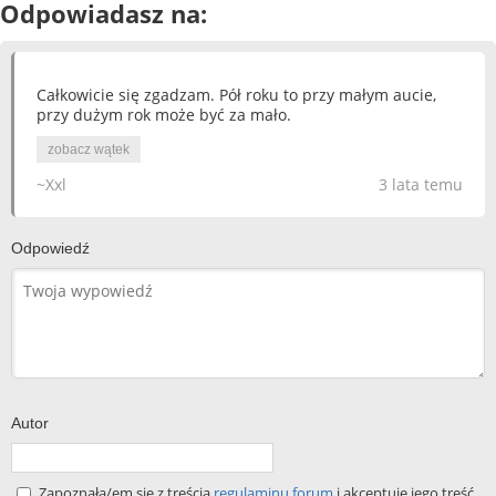
Odpowiadasz na:
Całkowicie się zgadzam. Pół roku to przy małym aucie,
przy dużym rok może być za mało.
zobacz wątek
~Xxl
3 lata temu
Odpowiedź
Autor
Zapoznała/em się z treścią
regulaminu forum
i akceptuję jego treść.