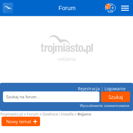
Forum
Rejestracja
|
Logowanie
Wyszukiwanie zaawansowane
»
»
»
Trojmiasto.pl
Forum
Dzielnice i Osiedla
Bojano
Nowy temat