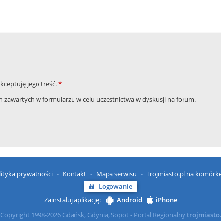
akceptuję jego treść.
*
zawartych w formularzu w celu uczestnictwa w dyskusji na forum.
lityka prywatności
Kontakt
Mapa serwisu
Trojmiasto.pl na komórk
Logowanie
Zainstaluj aplikację:
Android
iPhone
Copyright 1998-2026 Gdańsk, Gdynia, Sopot - Portal Regionalny
trojmiasto