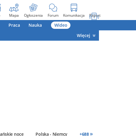
o
Mapa
Ogłoszenia
Forum
Komunikacja
Raport
Praca
Nauka
Wideo
Więcej
»
ańskie noce
Polska - Niemcy
+
688