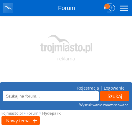
Forum
Rejestracja
|
Logowanie
Wyszukiwanie zaawansowane
»
»
Trojmiasto.pl
Forum
Hydepark
Nowy temat